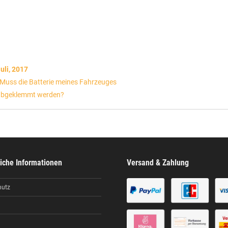
uli, 2017
Muss die Batterie meines Fahrzeuges
bgeklemmt werden?
iche Informationen
Versand & Zahlung
hutz