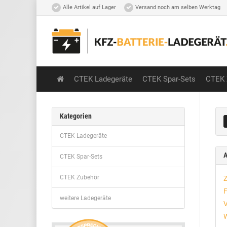
Alle Artikel auf Lager
Versand noch am selben Werktag
CTEK Ladegeräte
CTEK Spar-Sets
CTEK 
Kategorien
CTEK Ladegeräte
A
CTEK Spar-Sets
CTEK Zubehör
Z
F
weitere Ladegeräte
V
W