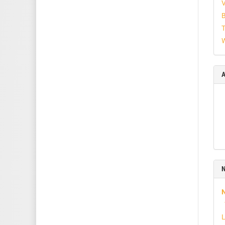
V
B
T
W
A
N
L