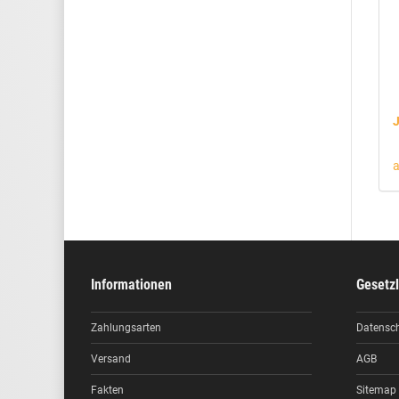
J
a
Informationen
Gesetzl
Zahlungsarten
Datensc
Versand
AGB
Fakten
Sitemap