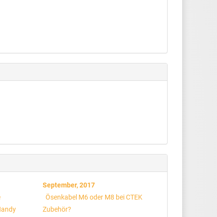
September, 2017
e
Ösenkabel M6 oder M8 bei CTEK
 Handy
Zubehör?