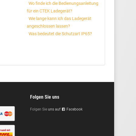
Wo finde ich die Bedienungsanleitung
für ein CTEK Ladegerät?
Wie lange kann ich das Ladegerät
angeschlossen lassen?
Was bedeutet die Schutzart IP65?
Folgen Sie uns
Folgen Sie
uns auf
Facebook